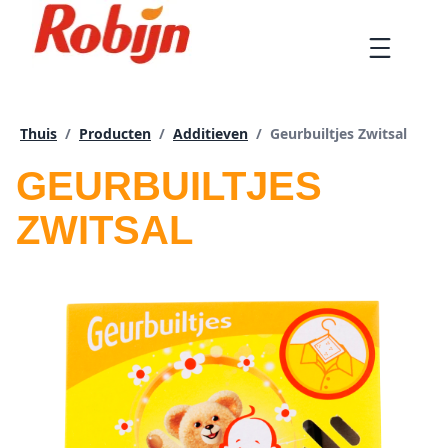
Doorgaan
naar
Menu
artikel
Huidige pagina:
Thuis
/
Producten
/
Additieven
/
Geurbuiltjes Zwitsal
GEURBUILTJES
ZWITSAL