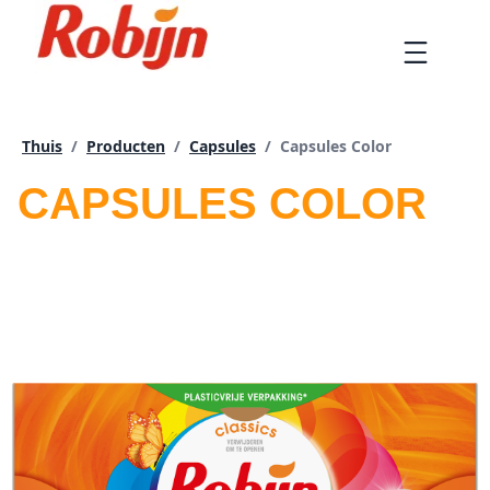
Doorgaan
naar
Menu
artikel
Huidige pagina:
Thuis
/
Producten
/
Capsules
/
Capsules Color
CAPSULES COLOR