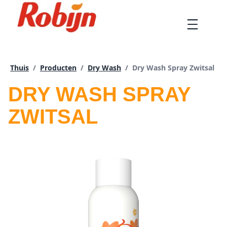
Doorgaan
naar
Menu
artikel
Huidige pagina:
Thuis
/
Producten
/
Dry Wash
/
Dry Wash Spray Zwitsal
DRY WASH SPRAY
ZWITSAL