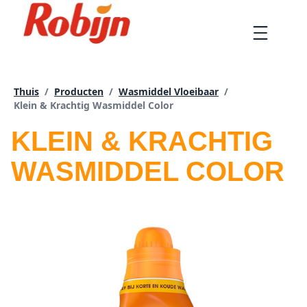
Doorgaan
naar
Menu
artikel
Thuis
/
Producten
/
Wasmiddel Vloeibaar
/
Huidige pagina:
Klein & Krachtig Wasmiddel Color
KLEIN & KRACHTIG
WASMIDDEL COLOR