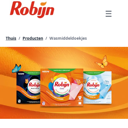
Doorgaan
naar
Menu
artikel
Huidige pagina:
Thuis
/
Producten
/
Wasmiddeldoekjes