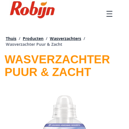
Doorgaan
naar
Menu
artikel
Thuis
/
Producten
/
Wasverzachters
/
Huidige pagina:
Wasverzachter Puur & Zacht
WASVERZACHTER
PUUR & ZACHT