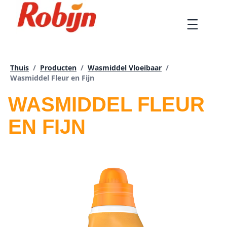
Doorgaan
naar
Menu
artikel
Thuis
/
Producten
/
Wasmiddel Vloeibaar
/
Huidige pagina:
Wasmiddel Fleur en Fijn
WASMIDDEL FLEUR
EN FIJN