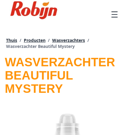
Doorgaan
naar
Menu
artikel
Thuis
/
Producten
/
Wasverzachters
/
Huidige pagina:
Wasverzachter Beautiful Mystery
WASVERZACHTER
BEAUTIFUL
MYSTERY